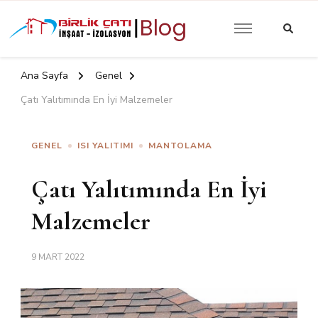
Güncel Yalıtım İzolasyon
Birlik Çatı
Yazıları
İzolasyon |
Ana Sayfa
Genel
Blog
Çatı Yalıtımında En İyi Malzemeler
GENEL
ISI YALITIMI
MANTOLAMA
Çatı Yalıtımında En İyi
Malzemeler
9 MART 2022