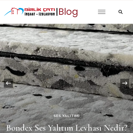
Güncel Yalıtım İzolasyon
Birlik Çatı
Yazıları
İzolasyon |
Blog
‹
Havuzlarda
SES YALITIMI
lıtım Levhası Nedir?