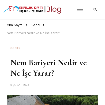
Güncel Yalıtım İzolasyon
Birlik Çatı
Yazıları
İzolasyon |
Ana Sayfa
Genel
Blog
Nem Bariyeri Nedir ve Ne İşe Yarar?
GENEL
Nem Bariyeri Nedir ve
Ne İşe Yarar?
5 ŞUBAT 2025