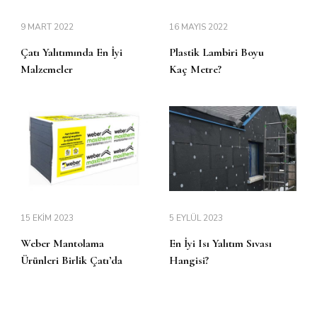
9 MART 2022
16 MAYIS 2022
Çatı Yalıtımında En İyi
Plastik Lambiri Boyu
Malzemeler
Kaç Metre?
15 EKIM 2023
5 EYLÜL 2023
Weber Mantolama
En İyi Isı Yalıtım Sıvası
Ürünleri Birlik Çatı’da
Hangisi?