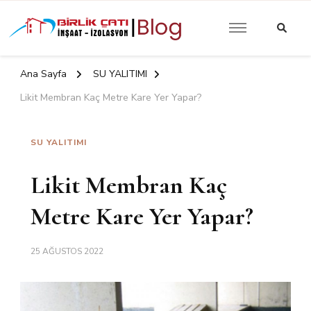
Güncel Yalıtım İzolasyon
Birlik Çatı
Yazıları
İzolasyon |
Ana Sayfa
SU YALITIMI
Blog
Likit Membran Kaç Metre Kare Yer Yapar?
SU YALITIMI
Likit Membran Kaç
Metre Kare Yer Yapar?
25 AĞUSTOS 2022