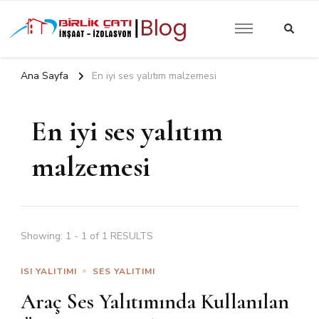
Güncel Yalıtım İzolasyon
Birlik Çatı
Yazıları
İzolasyon |
Ana Sayfa
En iyi ses yalıtım malzemesi
Blog
En iyi ses yalıtım
malzemesi
Showing: 1 - 1 of 1 RESULTS
ISI YALITIMI
SES YALITIMI
Araç Ses Yalıtımında Kullanılan