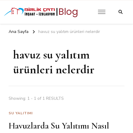
Güncel Yalıtım İzolasyon
Birlik Çatı
Yazıları
İzolasyon |
Ana Sayfa
havuz su yalıtım ürünleri nelerdir
Blog
havuz su yalıtım
ürünleri nelerdir
Showing: 1 - 1 of 1 RESULTS
SU YALITIMI
Havuzlarda Su Yalıtımı Nasıl