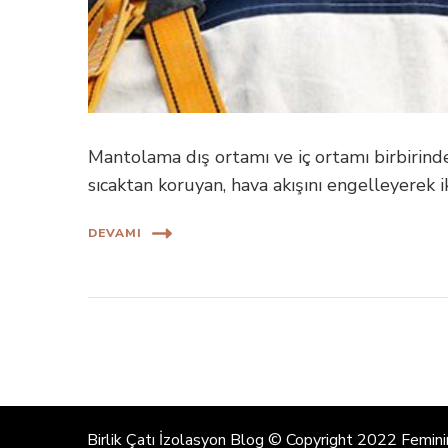
Mantolama dış ortamı ve iç ortamı birbirinde
sıcaktan koruyan, hava akışını engelleyerek 
DEVAMI
Birlik Çatı İzolasyon Blog © Copyright 2022 Femini