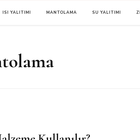
ISI YALITIMI
MANTOLAMA
SU YALITIMI
Z
Yazıları
İzolasyon | Blog
ntolama
lzeme Kullanılır?